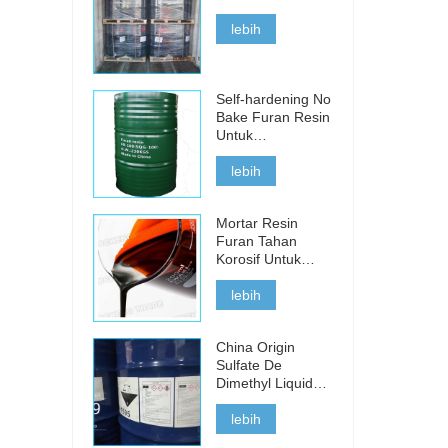
lebih
Self-hardening No
Bake Furan Resin
Untuk
Pengecoran Besi,
Baja Dan Logam
lebih
Non-Ferrous
Mortar Resin
Furan Tahan
Korosif Untuk
Batu Bata Asam
lebih
China Origin
Sulfate De
Dimethyl Liquid
Untuk Dijual
lebih