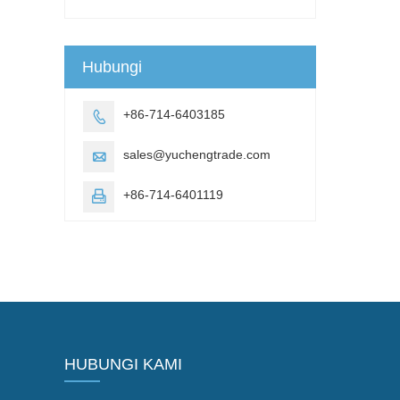
Hubungi
+86-714-6403185

sales@yuchengtrade.com

+86-714-6401119

HUBUNGI KAMI