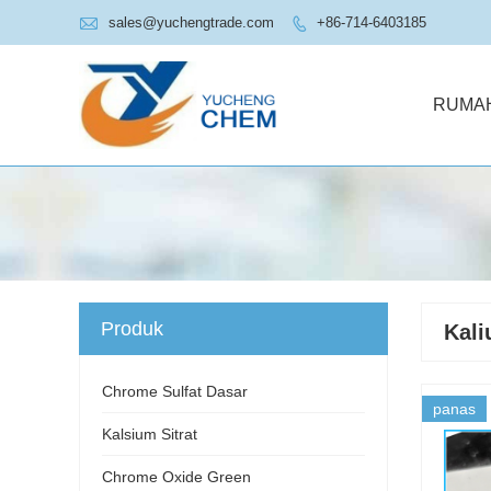

sales@yuchengtrade.com
+86-714-6403185

RUMA
Produk
Kali
Chrome Sulfat Dasar
panas
Kalsium Sitrat
Chrome Oxide Green