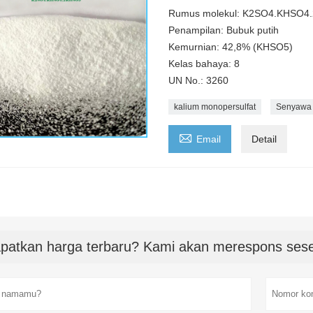
Rumus molekul: K2SO4.KHSO4
Penampilan: Bubuk putih
Kemurnian: 42,8% (KHSO5)
Kelas bahaya: 8
UN No.: 3260
kalium monopersulfat
Senyawa 

Email
Detail
patkan harga terbaru? Kami akan merespons sese