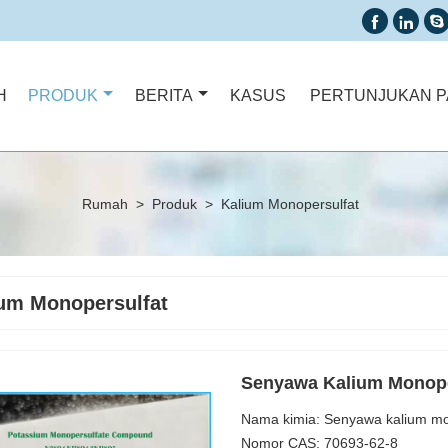



H
PRODUK
BERITA
KASUS
PERTUNJUKAN P
Rumah
>
Produk
>
Kalium Monopersulfat
um Monopersulfat
Senyawa Kalium Monope
Nama kimia: Senyawa kalium mo
Nomor CAS: 70693-62-8