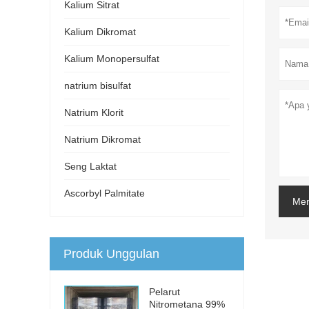
Kalium Sitrat
Kalium Dikromat
Kalium Monopersulfat
natrium bisulfat
Natrium Klorit
Natrium Dikromat
Seng Laktat
Ascorbyl Palmitate
Men
Produk Unggulan
Pelarut
Nitrometana 99%