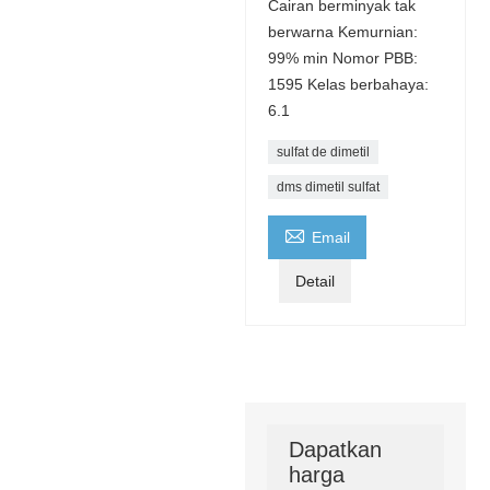
Cairan berminyak tak
berwarna Kemurnian:
99% min Nomor PBB:
1595 Kelas berbahaya:
6.1
sulfat de dimetil
dms dimetil sulfat

Email
Detail
Dapatkan
harga