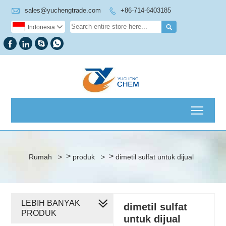

sales@yuchengtrade.com
+86-714-6403185


Indonesia





Toggl
>
>
Rumah
>
produk
>
dimetil sulfat untuk dijual
LEBIH BANYAK
dimetil sulfat
PRODUK
untuk dijual